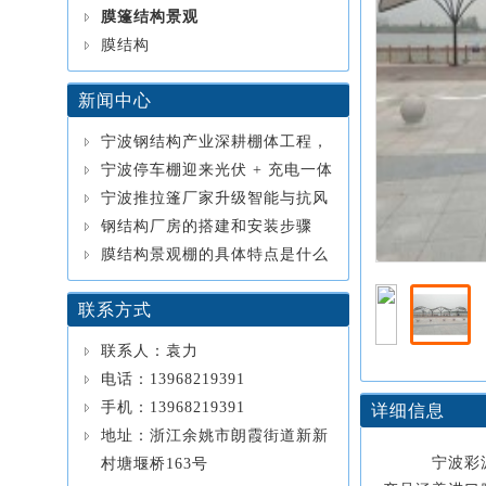
膜篷结构景观
膜结构
新闻中心
宁波钢结构产业深耕棚体工程，
定制化服务覆盖全场景
宁波停车棚迎来光伏 + 充电一体
化浪潮，膜结构钢结构成主流
宁波推拉篷厂家升级智能与抗风
工艺，2026 广受园区企业青睐
钢结构厂房的搭建和安装步骤
膜结构景观棚的具体特点是什么
联系方式
联系人：袁力
电话：13968219391
手机：13968219391
详细信息
地址：浙江余姚市朗霞街道新新
宁波彩
村塘堰桥163号