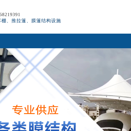
8219391
车棚、推拉篷、膜篷结构设施