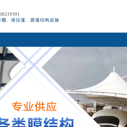
8219391
车棚、推拉篷、膜篷结构设施