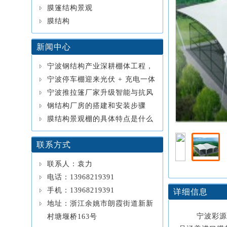
膜篷结构景观
膜结构
新闻中心
宁波钢结构产业深耕棚体工程，
定制化服务覆盖全场景
宁波停车棚迎来光伏 + 充电一体
化浪潮，膜结构钢结构成主流
宁波推拉篷厂家升级智能与抗风
工艺，2026 广受园区企业青睐
钢结构厂房的搭建和安装步骤
膜结构景观棚的具体特点是什么
联系方式
联系人：袁力
电话：13968219391
手机：13968219391
详细信息
地址：浙江余姚市朗霞街道新新
宁波彩源
村塘堰桥163号