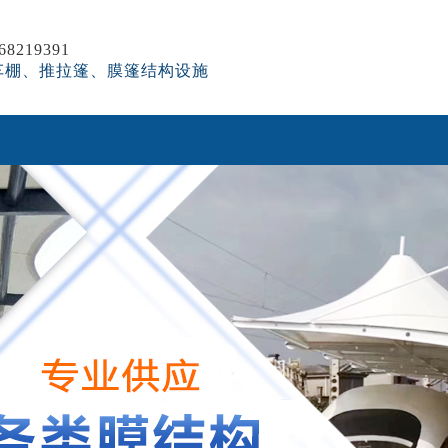
8219391
车棚、推拉篷、膜篷结构设施