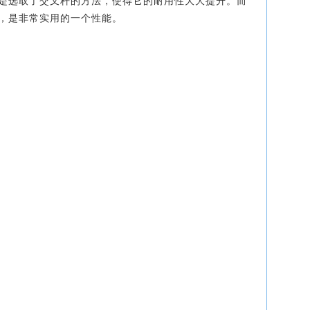
是选取了交叉杆的方法，使得它的耐用性大大提升。而
，是非常实用的一
个性能。